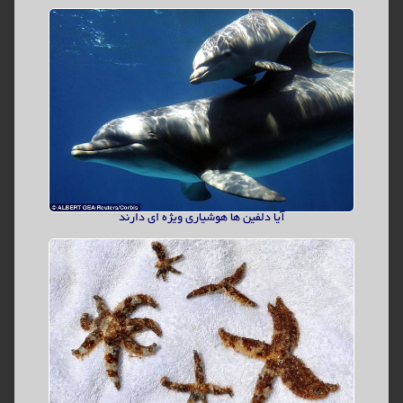
درمان معلولیت جسمی با استفاده از امواج مغزی
حققان یک مرد معلول جسمی را که ناتوان در حرکت پاهایش بود،با استفاده از
تغییر امواج مغزی به اندام‌ها و دور زدن قسمت آسیب دیده نخاع، درمان
کردند. در این روش از هیچگونه ایمپلنت مغزی و اسکلت خارجی استفاده
نشده است.
تاریخ ارسال:
17/1/1398
ادامه مطلب...
آیا دلفین ها هوشیاری ویژه ای دارند