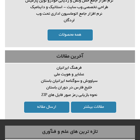
نرم افزار جامع حمل ونقل و ردیابی خودرو نوين پارميس
طراحی تخصصی وب سایت - استاتیک و داینامیک
نرم افزار جامع اتوماسیون اداری تحت وب
لردگان
همه محصولات
آخرین مقالات
فرهنگ ایرانیان
عشاير و هويت ملي
سياووش و سوگنامه ايرانيان باستان
خلیج فارس در دوران باستان
نحوه بازیابی رمز عبور فایل های ZIP
مقالات بیشتر
ارسال مقاله
تازه ترین های علم و فنآوری