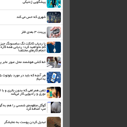
پیشگویی ژنتیکی
شهری که حس می کند
پرینت ۳ بعدی فلز
با ردیاب کانکت تگ سامسونگ چیزی
گم نخواهید کرد؛ ردیابی همه کاره 
انجام کارهای مختلف!
خط کشی هوشمند محل عبور عابر پی
هر آنچه که باید در مورد 
بدانیم
تلفن همراهی که بدون باتری و با ا
نوری و رادیویی کار می‌کند
گوگل منظومه‌ی شمسی را هم به گ
مپ اضافه کرد
تبدیل کردن پوست به نمایشگر