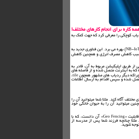
ه کاره برای انجام کارهای مختلف!
یاب کوچکی را معرفی کرد که جهت کمک به
این ردیاب کانکت تگ نام داشته و از فناوری اینترنت اشیاء مبتنی بر باند باریک (NB-IoT) بهره می برد. این فناوری جدید به
 بر اینترنت اشیاء (lot) توسعه یافته که سبب کاهش مصرف انرژی و همچنین کاهش
 از طریق اپلیکیشن مربوط به آن، قادر به
ه که به اینترنت متصل شده و از فاصله های
به مراتب دورتری نیز ردیابی شود که آن را میتوانیم نکته مثبت آن تلقی کنیم، چراکه دیگر ردیاب های مشهور همچون tile،
 متصل شده و سپس اقدام به ارسال اطلاعات
 مختلف آگاه کند. مثلاً شما میتوانید آن را
ین میتوانید آن را به حیوان خانگی خود
قابلیت جالب دیگر این ردیاب را میتوان تعیین حصارهای مکانی با استفاده از قابلیت «Geo Fencing» آن دانست، که با
ثلاً چنانچه فرزند شما پس از مدرسه از
توجه شوید.