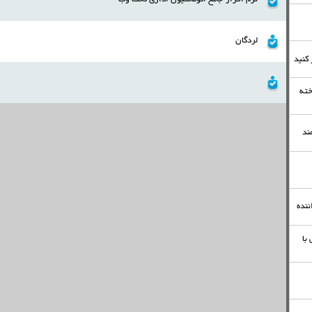
نرم افزار جامع اتوماسیون اداری تحت وب
لردگان
خته
ند
ننده
با