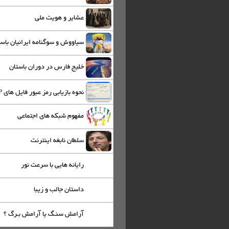
عشاير و هويت ملي
سياووش و سوگنامه ايرانيان باس
خلیج فارس در دوران باستان
نحوه بازیابی رمز عبور فایل های ZIP
مفهوم شبکه های اجتماعی
سلطان نابغه اینترنت
رایانه هایی با سرعت نور
داستان جالب و زیبا
آرامش سنـگ یا آرامش بـرگ ؟