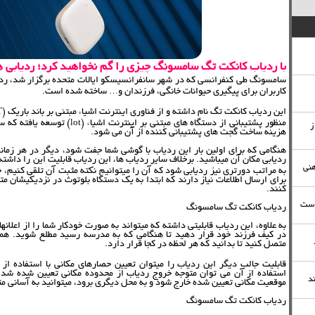
با ردیاب کانکت تگ سامسونگ چیزی را گم نخواهید کرد؛ ردیابی هم
سامسونگ طی کنفرانسی که در شهر سانفرانسیسکو ایالات متحده برگزار شد، رد
کاربران برای پیگیری حیوانات خانگی، فرزندان و… ساخته شده است.
منظور پشتیبانی از دستگاه های مبتنی
ز
هزینه ساخت گجت های پشتیبانی کننده از آن می شود.
هنگامی که برای اولین بار این ردیاب با گوشی شما جفت شود، دیگر در هر زمانی
ردیابی مکان آن میباشید. برخلاف سایر ردیاب ها، این ردیاب قابلیت این را داشت
هنی
برای ارسال اطلاعات نیاز دارند که ابتدا به یک دستگاه بلوتوث در نزدیکیشان
کنند.
است
ردیاب کانکت تگ سامسونگ
به علاوه، این ردیاب قابلیتی داشته که میتواند به صورت خودکار شما را از اعلانهای
در کیف فرزند خود قرار دهید تا هنگامی که به مدرسه رسید مطلع شوید. همچن
متصل کنید تا بدانید که هر لحظه در کجا قرار دارد.
استفاده از آن می توان متوجه خروج ردیاب از محدوده مکانی تعیین شده شد. م
د
موقعیت مکانی تعیین شده خارج شود و به محل دیگری برود، میتوانید به آسانی م
ردیاب کانکت تگ سامسونگ