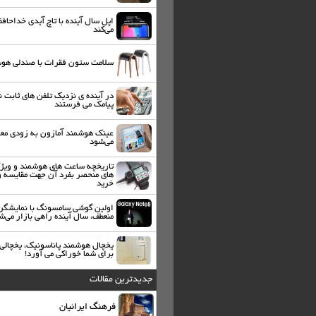
اپل سال آینده با تاچ آیدی خداحاف
می‌کند
سلامت ستون فقرات با صندلی هو
در آینده ی نزدیک تلفن های ثابت ن
پیامک می فرستند
عینک هوشمند آمازون به زودی مع
می‌شود
تاریخچه ساعت های هوشمند و ویژ
های منحصر بفرد آن جهت مقایسه و
خرید
اولین گوشی سامسونگ با نمایشگر
منعطف، سال آینده راهی بازار می‌ش
یخچال هوشمند پاناسونیک، یخچالی 
برای شما خوراکی می آورد!
جدیدترین مقالات
فرهنگ ایرانیان