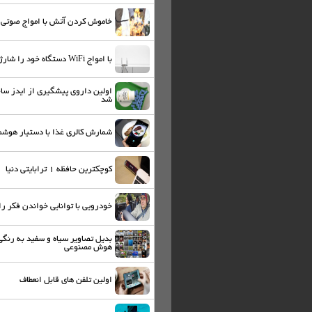
خاموش کردن آتش با امواج صوتی
با امواج WiFi دستگاه‌ خود را شارژ کنید
اولین داروی پیشگیری از ایدز سا
شد
شمارش کالری غذا با دستیار هوشم
کوچکترین حافظه ۱ ترابایتی دنیا
خودرویی با توانایی خواندن فکر را
بدیل تصاویر سیاه و سفید به رنگی 
هوش مصنوعی
اولین تلفن های قابل انعطاف