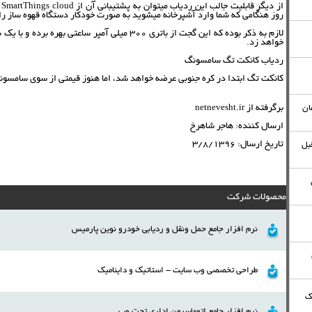
روز هنگامی که شما وارد آشپرخانه میشوید به صورت خودکار دستگاه قهوه ساز را
خواهد زد.
ردیاب کانکت تگ سامسونگ
کانکت تگ ابتدا در کره جنوبی عرضه خواهد شد، اما هنوز قیمتی از سوی سامسون
برگرفته از netnevesht.ir
ان
ارسال كننده:
هاجر شاهرخ
تاريخ ارسال:
3/8/1396
 ثانیه قبل
محصولات شرکت
نرم افزار جامع حمل ونقل و ردیابی خودرو نوين پارميس
طراحی تخصصی وب سایت - استاتیک و داینامیک
ک