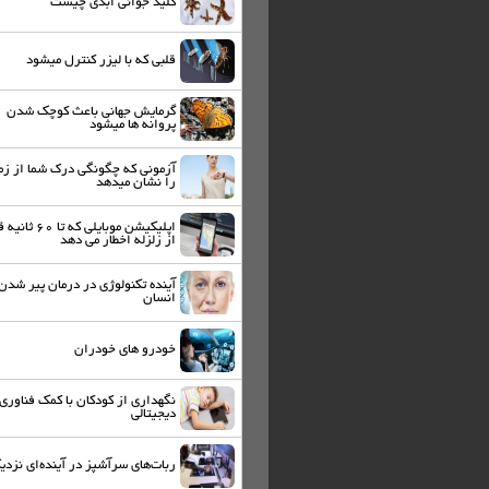
کلید جوانی ابدی چیست
قلبی که با لیزر کنترل میشود
گرمایش جهانی باعث کوچک شدن
پروانه ها میشود
آزمونی که چگونگی درک شما از زم
را نشان میدهد
اپلیکیشن موبایلی که تا 60
از زلزله اخطار می دهد
آینده تکنولوژی در درمان پیر شدن
انسان
خودرو های خودران
نگهداری از کودکان با کمک فناوری
دیجیتالی
ربات‌های سرآشپز در آینده‌ای نزدی