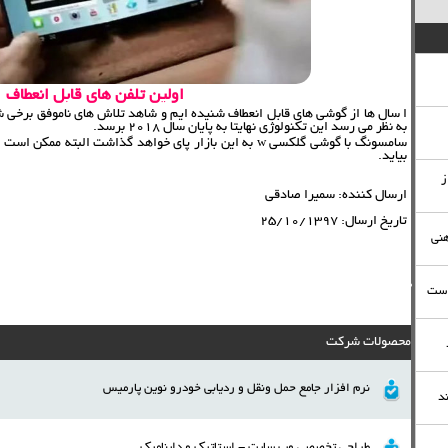
اولین تلفن های قابل انعطاف
ا سال ها از گوشی های قابل انعطاف شنیده ایم و شاهد تلاش های ناموفق برخی شر
به نظر می رسد این تکنولوژی نهایتا به پایان سال 2018 برسد.
بیاید.
ز
ارسال كننده:
سمیرا صادقی
تاريخ ارسال:
25/10/1397
هنی
تکنولوژی های روز/ جدیدترین تکنولوژ
است
محصولات شرکت
نرم افزار جامع حمل ونقل و ردیابی خودرو نوين پارميس
د