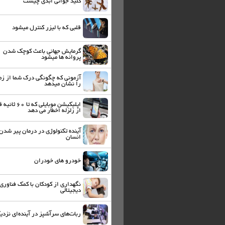
کلید جوانی ابدی چیست
قلبی که با لیزر کنترل میشود
گرمایش جهانی باعث کوچک شدن
پروانه ها میشود
آزمونی که چگونگی درک شما از زم
را نشان میدهد
اپلیکیشن موبایلی که تا 60
از زلزله اخطار می دهد
آینده تکنولوژی در درمان پیر شدن
انسان
خودرو های خودران
نگهداری از کودکان با کمک فناوری
دیجیتالی
ربات‌های سرآشپز در آینده‌ای نزدی