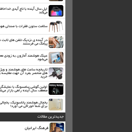
اپل سال آینده با تاچ آیدی خداحاف
می‌کند
سلامت ستون فقرات با صندلی هو
در آینده ی نزدیک تلفن های ثابت ن
پیامک می فرستند
عینک هوشمند آمازون به زودی مع
می‌شود
تاریخچه ساعت های هوشمند و ویژ
های منحصر بفرد آن جهت مقایسه و
خرید
اولین گوشی سامسونگ با نمایشگر
منعطف، سال آینده راهی بازار می‌ش
یخچال هوشمند پاناسونیک، یخچالی 
برای شما خوراکی می آورد!
جدیدترین مقالات
فرهنگ ایرانیان