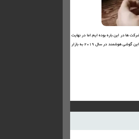
کت ها در این باره بوده ایم.اما در نهایت
سامسونگ با گوشی گلکسی w به این بازار پای خواهد گذاشت البته ممکن است این گوشی هوشمند در سال 2019 به بازار
ی های جهان