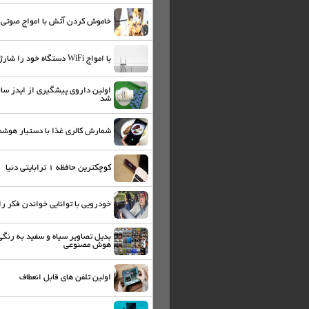
خاموش کردن آتش با امواج صوتی
با امواج WiFi دستگاه‌ خود را شارژ کنید
اولین داروی پیشگیری از ایدز سا
شد
شمارش کالری غذا با دستیار هوشم
کوچکترین حافظه ۱ ترابایتی دنیا
خودرویی با توانایی خواندن فکر را
بدیل تصاویر سیاه و سفید به رنگی 
هوش مصنوعی
اولین تلفن های قابل انعطاف