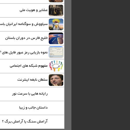
عشاير و هويت ملي
سياووش و سوگنامه ايرانيان باس
خلیج فارس در دوران باستان
نحوه بازیابی رمز عبور فایل های ZIP
مفهوم شبکه های اجتماعی
سلطان نابغه اینترنت
رایانه هایی با سرعت نور
داستان جالب و زیبا
آرامش سنـگ یا آرامش بـرگ ؟