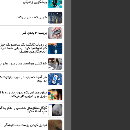
پیشگویی ژنتیکی
شهری که حس می کند
پرینت ۳ بعدی فلز
با ردیاب کانکت تگ سامسونگ چیزی
گم نخواهید کرد؛ ردیابی همه کاره 
انجام کارهای مختلف!
خط کشی هوشمند محل عبور عابر پی
هر آنچه که باید در مورد 
بدانیم
تلفن همراهی که بدون باتری و با ا
نوری و رادیویی کار می‌کند
گوگل منظومه‌ی شمسی را هم به گ
مپ اضافه کرد
تبدیل کردن پوست به نمایشگر