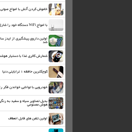
خاموش کردن آتش با امواج صوتی
با امواج WiFi دستگاه‌ خود را شارژ کنید
اولین داروی پیشگیری از ایدز سا
شد
شمارش کالری غذا با دستیار هوشم
کوچکترین حافظه ۱ ترابایتی دنیا
خودرویی با توانایی خواندن فکر را
بدیل تصاویر سیاه و سفید به رنگی 
هوش مصنوعی
اولین تلفن های قابل انعطاف