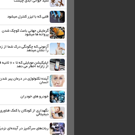
کلید جوانی ابدی چیست
قلبی که با لیزر کنترل میشود
گرمایش جهانی باعث کوچک شدن
پروانه ها میشود
آزمونی که چگونگی درک شما از زم
را نشان میدهد
اپلیکیشن موبایلی که تا 60
از زلزله اخطار می دهد
آینده تکنولوژی در درمان پیر شدن
انسان
خودرو های خودران
نگهداری از کودکان با کمک فناوری
دیجیتالی
ربات‌های سرآشپز در آینده‌ای نزدی