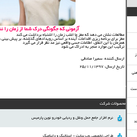
آزمونی که چگونگی درک شما از زمان را ن
مطالعات نشان می دهد که مغز ما اغلب زمان را اشتباه برداشت می کند
مغز برای برنامه ریزی اقدامات آینده بر اساس رویدادهای گذشته، بر پیش بینی ه
همزمان با این اتفاق، اطلاعات حسی واقعی نیز مد نظر قرار می گیرد
ترکیب این موارد منجر به ادراک می شود
ز
ارسال كننده:
سمیرا صادقی
تاريخ ارسال:
25/11/1397
هنی
تازه های علم و تکنولوژی
است
محصولات شرکت
نرم افزار جامع حمل ونقل و ردیابی خودرو نوين پارميس
د
طراحی تخصصی وب سایت - استاتیک و داینامیک