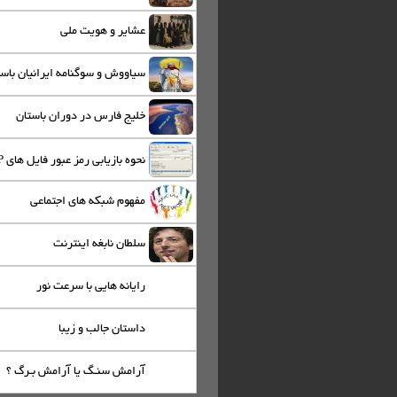
عشاير و هويت ملي
سياووش و سوگنامه ايرانيان باس
خلیج فارس در دوران باستان
نحوه بازیابی رمز عبور فایل های ZIP
مفهوم شبکه های اجتماعی
سلطان نابغه اینترنت
رایانه هایی با سرعت نور
داستان جالب و زیبا
آرامش سنـگ یا آرامش بـرگ ؟