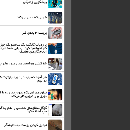
پیشگویی ژنتیکی
شهری که حس می کند
پرینت ۳ بعدی فلز
با ردیاب کانکت تگ سامسونگ چیزی
گم نخواهید کرد؛ ردیابی همه کاره 
انجام کارهای مختلف!
خط کشی هوشمند محل عبور عابر پی
هر آنچه که باید در مورد 
بدانیم
تلفن همراهی که بدون باتری و با ا
نوری و رادیویی کار می‌کند
گوگل منظومه‌ی شمسی را هم به گ
مپ اضافه کرد
تبدیل کردن پوست به نمایشگر