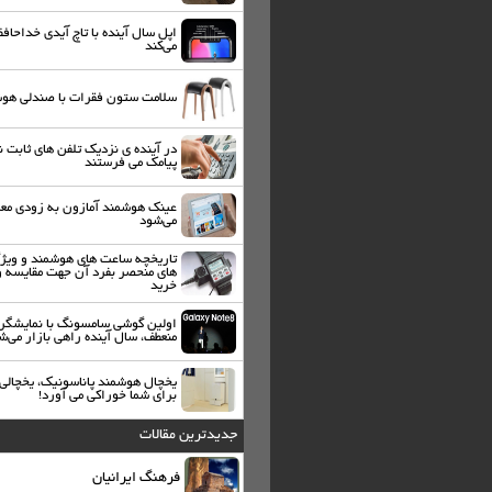
اپل سال آینده با تاچ آیدی خداحاف
می‌کند
سلامت ستون فقرات با صندلی هو
در آینده ی نزدیک تلفن های ثابت ن
پیامک می فرستند
عینک هوشمند آمازون به زودی مع
می‌شود
تاریخچه ساعت های هوشمند و ویژ
های منحصر بفرد آن جهت مقایسه و
خرید
اولین گوشی سامسونگ با نمایشگر
منعطف، سال آینده راهی بازار می‌ش
یخچال هوشمند پاناسونیک، یخچالی 
برای شما خوراکی می آورد!
جدیدترین مقالات
فرهنگ ایرانیان